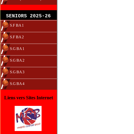
SENIORS 2025-26
S.F BA 1
S.F BA 2
S.G BA 1
S.G BA 2
S.G BA 3
S.G BA 4
Liens vers Sites Internet