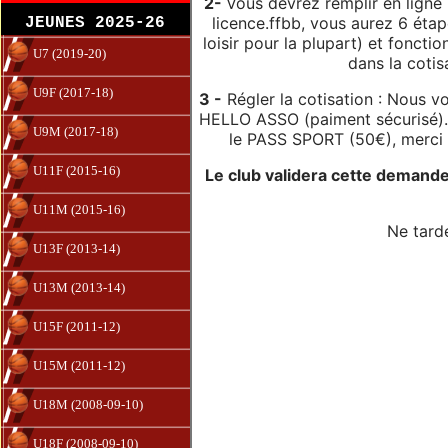
2-
Vous devrez remplir en ligne 
licence.ffbb, vous aurez 6 étap
JEUNES 2025-26
loisir pour la plupart) et fonction
U7 (2019-20)
dans la cotis
U9F (2017-18)
3 -
Régler la cotisation : Nous v
HELLO ASSO (paiment sécurisé).
U9M (2017-18)
le PASS SPORT (50€), merci 
U11F (2015-16)
Le club validera cette demande
U11M (2015-16)
Ne tarde
U13F (2013-14)
U13M (2013-14)
U15F (2011-12)
U15M (2011-12)
U18M (2008-09-10)
U18F (2008-09-10)