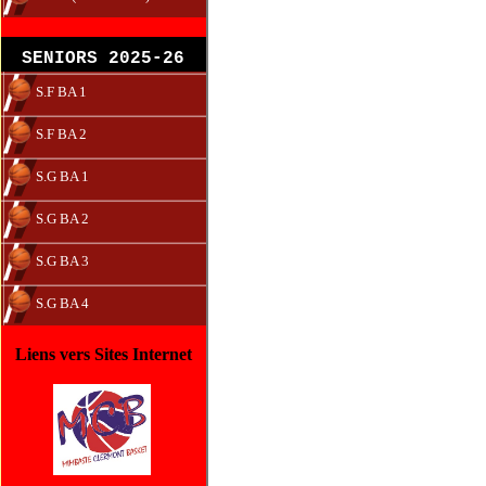
SENIORS 2025-26
S.F BA 1
S.F BA 2
S.G BA 1
S.G BA 2
S.G BA 3
S.G BA 4
Liens vers Sites Internet