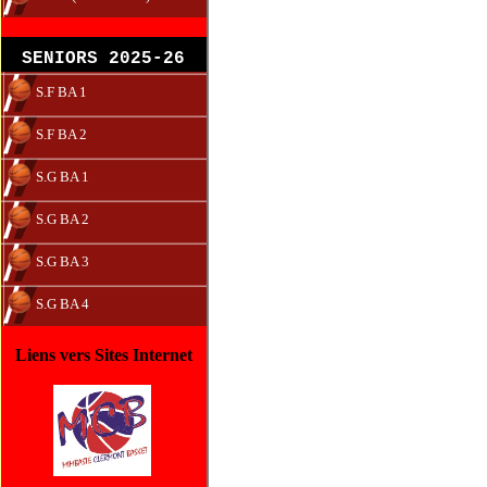
SENIORS 2025-26
S.F BA 1
S.F BA 2
S.G BA 1
S.G BA 2
S.G BA 3
S.G BA 4
Liens vers Sites Internet