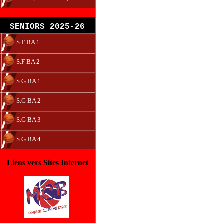
SENIORS 2025-26
S.F BA 1
S.F BA 2
S.G BA 1
S.G BA 2
S.G BA 3
S.G BA 4
Liens vers Sites Internet