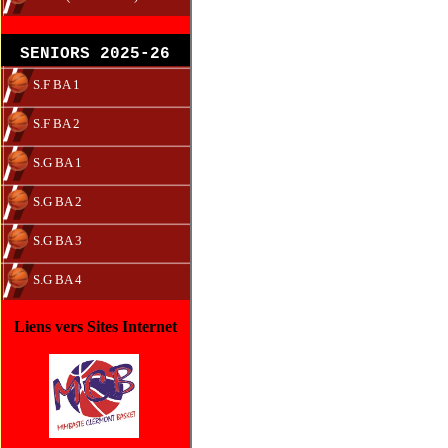
SENIORS 2025-26
S.F BA 1
S.F BA 2
S.G BA 1
S.G BA 2
S.G BA 3
S.G BA 4
Liens vers Sites Internet