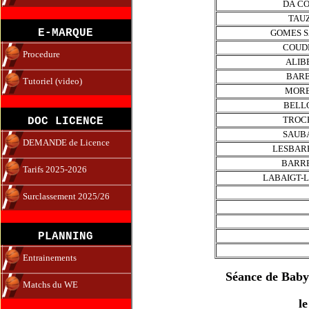
DA C
TAU
E-MARQUE
GOMES 
COUD
Procedure
ALIB
BAR
Tutoriel (video)
MOR
BELL
TROC
DOC LICENCE
SAUB
DEMANDE de Licence
LESBAR
BARR
Tarifs 2025-2026
LABAIGT-
Surclassement 2025/26
PLANNING
Entrainements
Séance de Baby
Matchs du WE
l