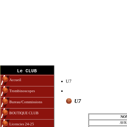
U7 (19-20)
Le CLUB
Accueil
U7
Trombinoscopes
U7
Bureau/Commissions
BOUTIQUE CLUB
NO
AVR
Licencies 24-25