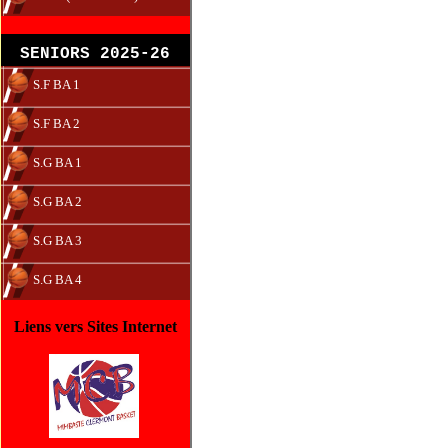
SENIORS 2025-26
S.F BA 1
S.F BA 2
S.G BA 1
S.G BA 2
S.G BA 3
S.G BA 4
Liens vers Sites Internet